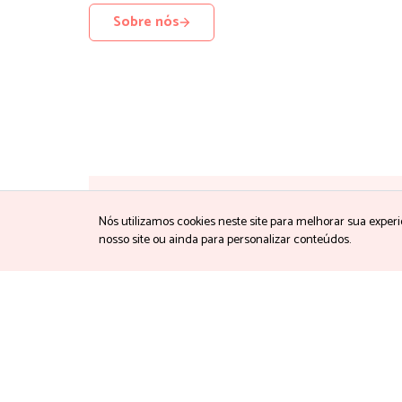
Sobre nós
Quer estar por
Nós utilizamos cookies neste site para melhorar sua exp
nosso site ou ainda para personalizar conteúdos.
Preencha os dados 
Nome
*
Concordo com em re
Nossos conteúdos