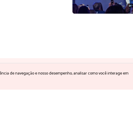
 dentro das nossas novidades?
Assine 
eriência de navegação e nosso desempenho, analisar como você interage em
abaixo.
Email
*
ceber as comunicações conforme a
política de privacidad