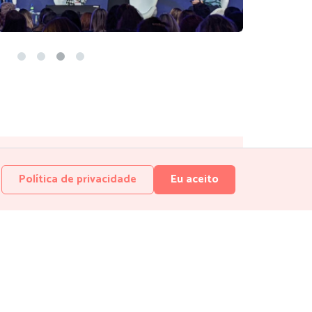
a Newsletter do Reúna.
Política de privacidade
Eu aceito
Assinar
e
do Reúna