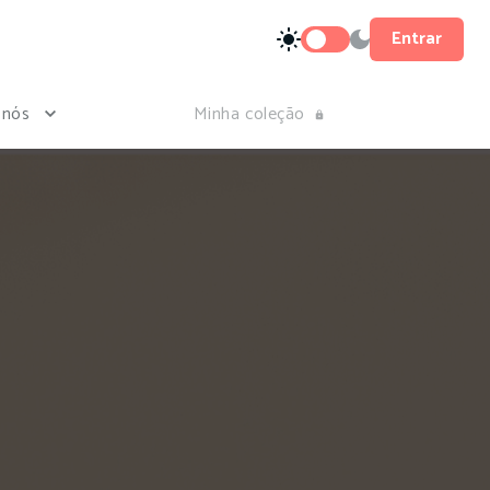
Entrar
 nós
Minha coleção