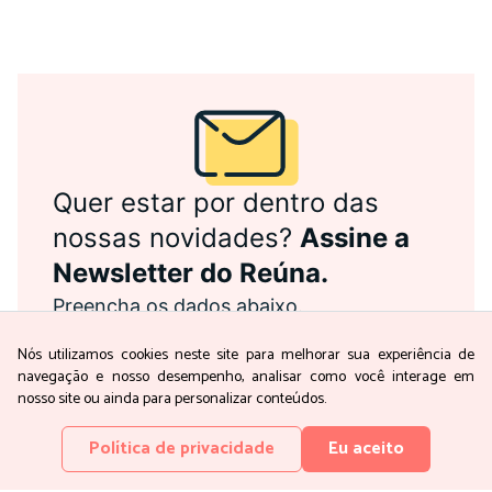
Quer estar por dentro das
nossas novidades?
Assine a
Newsletter do Reúna.
Preencha os dados abaixo.
Nome
*
Nós utilizamos cookies neste site para melhorar sua experiência de
Email
*
navegação e nosso desempenho, analisar como você interage em
Concordo com em receber as
nosso site ou ainda para personalizar conteúdos.
comunicações conforme a
política de
privacidade
do Reúna
Política de privacidade
Eu aceito
Assinar