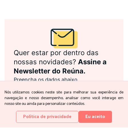
Quer estar por dentro das
nossas novidades?
Assine a
Newsletter do Reúna.
Preencha os dados abaixo.
Nome
*
Nós utilizamos cookies neste site para melhorar sua experiência de
Email
*
navegação e nosso desempenho, analisar como você interage em
Concordo com em receber as
nosso site ou ainda para personalizar conteúdos.
comunicações conforme a
política de
privacidade
do Reúna
Política de privacidade
Eu aceito
Assinar